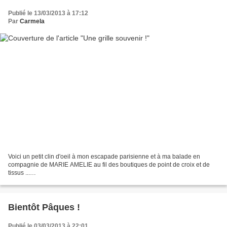
Publié le 13/03/2013 à 17:12
Par
Carmela
Voici un petit clin d'oeil à mon escapade parisienne et à ma balade en
compagnie de MARIE AMELIE au fil des boutiques de point de croix et de
tissus ...
http://nsa33.casimages.com/img/2013/03/13/130313052059853374.jpg
Bientôt Pâques !
Publié le 03/03/2013 à 22:01