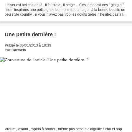
L'hiver est bel et bien là , il fait froid , il neige ... Ces temperatures " gla gla "
m'ont inspirées une petite grille bonhomme de neige , à la bonne bouille un
peu style country , si vous n'avez pas trop les doigts gelés n'hésitez pas à le
broder !...
Une petite dernière !
Publié le 05/01/2013 à 18:39
Par
Carmela
Vroum , vroum , rapido à broder , même pas besoin d'aiguille turbo et hop