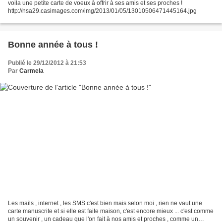
voila une petite carte de voeux à offrir à ses amis et ses proches !
http://nsa29.casimages.com/img/2013/01/05/13010506471445164.jpg
Bonne année à tous !
Publié le 29/12/2012 à 21:53
Par
Carmela
Les mails , internet , les SMS c'est bien mais selon moi , rien ne vaut une
carte manuscrite et si elle est faite maison, c'est encore mieux ... c'est comme
un souvenir , un cadeau que l'on fait à nos amis et proches , comme un