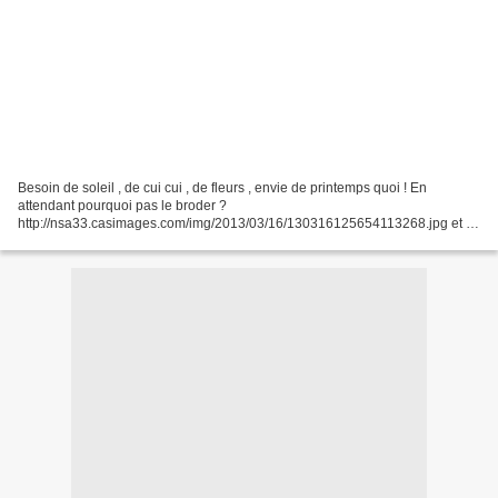
Besoin de soleil , de cui cui , de fleurs , envie de printemps quoi ! En
attendant pourquoi pas le broder ?
http://nsa33.casimages.com/img/2013/03/16/130316125654113268.jpg et la
même grille mais intitulée autrement pour une finition differente pourquoi...