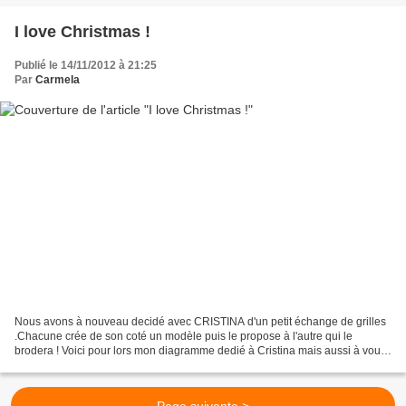
I love Christmas !
Publié le 14/11/2012 à 21:25
Par
Carmela
Nous avons à nouveau decidé avec CRISTINA d'un petit échange de grilles
.Chacune crée de son coté un modèle puis le propose à l'autre qui le
brodera ! Voici pour lors mon diagramme dedié à Cristina mais aussi à vous
toutes ! http://nsa32.casimages.co...