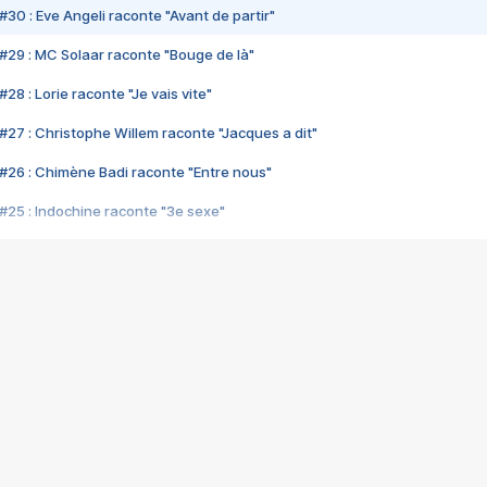
#30 : Eve Angeli raconte "Avant de partir"
#29 : MC Solaar raconte "Bouge de là"
28 : Lorie raconte "Je vais vite"
#27 : Christophe Willem raconte "Jacques a dit"
#26 : Chimène Badi raconte "Entre nous"
#25 : Indochine raconte "3e sexe"
#24 : Zaho raconte "C'est chelou"
#23 : Patrick Bruel raconte "Au café des délices"
#22 : Kyo raconte "Le chemin"
#21 : Nolwenn Leroy raconte "Cassé"
#20 : Patrick Hernandez raconte "Born to be alive"
#19 : Lorie raconte "Près de moi"
#18 : Michael Jones raconte "A nos actes manqués" (avec Jean-Jacque