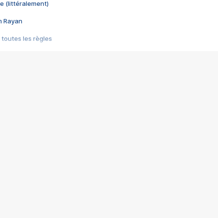
e (littéralement)
im Rayan
 toutes les règles
s les jeux vidéo
us choquant de Rockstar ? - Le scandale BULLY
e plus moche de Steam
du RÊVE tourne au CAUCHEMAR
pendant 8 heures
it… à tort
umiliés par un jeu vidéo
ire - Final Fantasy 8
ti un empire - Age of Empires
story DOFUS