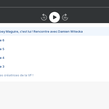
bey Maguire, c'est lui ! Rencontre avec Damien Witecka
e 6
e 5
e 4
e 3
s créatrices de la VF !
e 2
e 1
e Mektoub My Love arrive enfin ! Rencontre avec Shaïn Boumedine et Sal