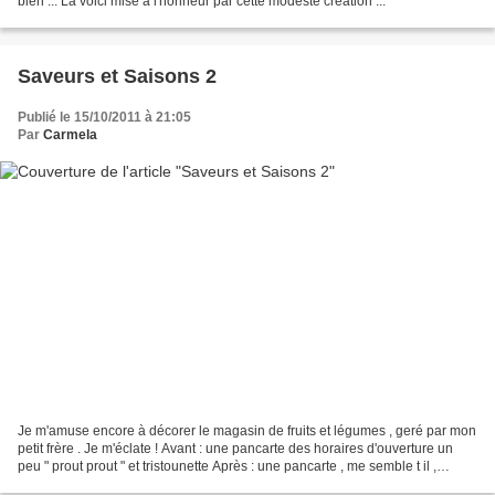
bien ... La voici mise à l'honneur par cette modeste création ...
Saveurs et Saisons 2
Publié le 15/10/2011 à 21:05
Par
Carmela
Je m'amuse encore à décorer le magasin de fruits et légumes , geré par mon
petit frère . Je m'éclate ! Avant : une pancarte des horaires d'ouverture un
peu " prout prout " et tristounette Après : une pancarte , me semble t il ,
accueillante et plus explicite...