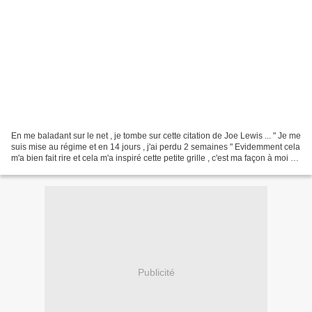
En me baladant sur le net , je tombe sur cette citation de Joe Lewis ... " Je me
suis mise au régime et en 14 jours , j'ai perdu 2 semaines " Evidemment cela
m'a bien fait rire et cela m'a inspiré cette petite grille , c'est ma façon à moi de
faire un...
Publicité