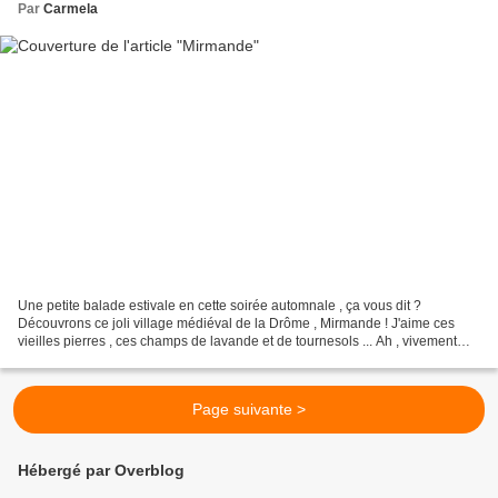
Par
Carmela
Une petite balade estivale en cette soirée automnale , ça vous dit ?
Découvrons ce joli village médiéval de la Drôme , Mirmande ! J'aime ces
vieilles pierres , ces champs de lavande et de tournesols ... Ah , vivement
l'été prochain ! Je vous souhaite...
Page suivante >
Hébergé par Overblog