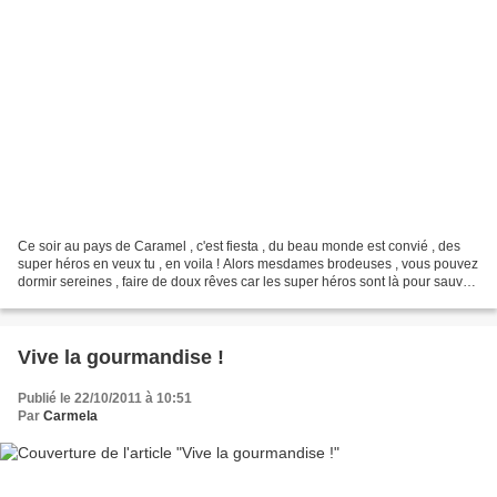
Ce soir au pays de Caramel , c'est fiesta , du beau monde est convié , des
super héros en veux tu , en voila ! Alors mesdames brodeuses , vous pouvez
dormir sereines , faire de doux rêves car les super héros sont là pour sauver
le monde ! Ouste ,du balais...
Vive la gourmandise !
Publié le 22/10/2011 à 10:51
Par
Carmela